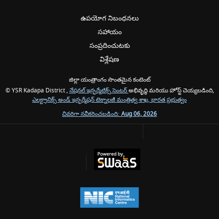
ఉపయోగ నిబంధనలు
సహాయం
సంప్రదించుటకు
విశ్లేషణ
జిల్లా యంత్రాంగం సొంతమైన కంటెంట్
© YSR Kadapa District ,
నేషనల్ ఇన్ఫర్మేటిక్స్ సెంటర్
అభివృద్ధి మరియు హోస్ట్ చెయ్యబడింది,
ఎలక్ట్రానిక్స్ అండ్ ఇన్ఫర్మేషన్ టెక్నాలజీ మంత్రిత్వ శాఖ, భారత ప్రభుత్వం
చివరిగా నవీకరించబడింది:
Aug 06, 2026