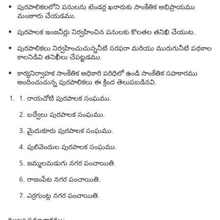
పురపాలికలలోని పనులను టెండర్ల ఖరారుకు సాంకేతిక అభిప్రాయము
మంజూరు చేయడము.
పురపాలక ఇంజనీర్లు నిర్వహించిన పనులకు కొలతల తనిఖి చేయుట.
పురపాలికలు నిర్వహించుచున్ననీటి సరఫరా మరియు మురుగునీటి పథకాల
కాలనిడివి తనిఖీలు చేపట్టడము.
కార్యనిర్వాహక సాంకేతిక అధికారి పరిధిలో ఉండి సాంకేతిక సహకారము
అందించుచున్న పురపాలికలు ఈ క్రింద తెలుపబడినవి.
రాయచోటి పురపాలక సంఘము.
బద్వేలు పురపాలక సంఘము.
మైదుకూరు పురపాలక సంఘము.
పులివెందుల పురపాలక సంఘము.
జమ్మలమడుగు నగర పంచాయితి.
రాజంపేట నగర పంచాయితి.
ఎర్రగుంట్ల నగర పంచాయితి.