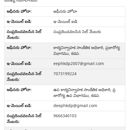
ముఖ్య సమాచారము:
ఆఫీసరు హోదా
ఇ-మెయిల్ ఐడి
సంప్రదించవలసిన సెల్ నేంబరు
కార్యనిర్వాహక సాంకేతిక అధికారి, ప్రజారోగ్య
విభాగము, కడప.
eephkdp2007@gmail.com
7073199224
ఉప కార్యనిర్వాహక సాంకేతిక అధికారి, ప్ర
జారోగ్య ఉప విభాగము, కడప.
deephkdp@gmail.com
9666340103