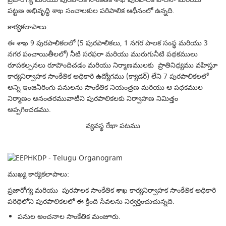
పట్టణ అభివృద్ధి శాఖ సంచాలకుల పరిపాలిక ఆధీనంలో ఉన్నది.
కార్యకలాపాలు:
ఈ శాఖ 9 పురపాలికలలో (5 పురపాలికలు, 1 నగర పాలక సంస్థ మరియు 3
నగర పంచాయితీలలో) నీటి సరఫరా మరియు మురుగునీటి పథకములు
రూపకల్పనలు రూపొందిచడం మరియు నిర్మాణములకు ప్రాతినిధ్యము వహిస్తూ
కార్యనిర్వాహక సాంకేతిక అధికారి ఉద్యోగము (క్యాడర్) లేని 7 పురపాలికలలో
అన్ని ఇంజనీరింగు పనులను సాంకేతిక నియంత్రణ మరియు ఆ పథకముల
నిర్మాణం అనంతరమువాటిని పురపాలికలకు నిర్వాహణ నిమిత్తం
అప్పగించడము.
వ్యవస్థ రేఖా పటము
ముఖ్య కార్యకలాపాలు:
ప్రజారోగ్య మరియు పురపాలక సాంకేతిక శాఖ కార్యనిర్వాహక సాంకేతిక అధికారి
పరిధిలోని పురపాలికలలో ఈ క్రింది సేవలను నిర్వర్తించుచున్నది.
పనుల అంచనాల సాంకేతిక మంజూరు.