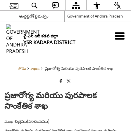
ఆంధ్రప్రదేశ్ ప్రభుత్వం
Government of Andhra Pradesh
వై ఎస్ ఆర్ కడప జిల్లా
YSR KADAPA DISTRICT
ప్రజారోగ్య మరియు పురపాలక సాంకేతిక శాఖ
హోమ్
శాఖలు
ప్రజారోగ్య మరియు పురపాలక
సాంకేతిక శాఖ
ముఖ చిత్రము(పరిచయము):
ప్రజారోగ్య మరియు పురపాలక సాంకేతిక శాఖ పురపాలక పాలనా మరియు