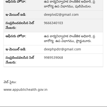
ఉప కార్యనిర్వాహక సాంకేతిక అధికారి, ప్ర
జారోగ్య ఉప విభాగము, పులివెందుల.
deeplvd2@gmail.com
9666340103
ఉప కార్యనిర్వాహక సాంకేతిక అధికారి, ప్ర
జారోగ్య ఉప విభాగము, ప్రొద్దుటూరు.
deephpdtr@gmail.com
9989539068
వెబ్ సైటు:
www.appublichealth.gov.in