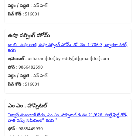
వర్గం / పద్ధతి :
ఎన్ హచ్
పిన్ కోడ్ :
516001
ఉషా నర్సింగ్ హోమ్
డా బి . ఉషా రాణి, ఉషా నర్సింగ్ హోమ్, డో. నెం. 1-706-3, ద్వారకా నగర్,
కడప
ఇమెయిల్ :
usharani[dot]byreddy[at]gmail[dot]com
ఫోన్ :
9866482590
వర్గం / పద్ధతి :
ఎన్ హెచ్
పిన్ కోడ్ :
516001
ఎం ఎం . హాస్పిటల్
"డాక్టర్ ముంతాజ్ బేగం, ఎం ఎం. హాస్పిటల్ డి నం 21/626, సాల్ట్ ఫెల్ట్ రోడ్,
పాత రిమ్స్ సమీపంలో, కడప "
ఫోన్ :
9885449930