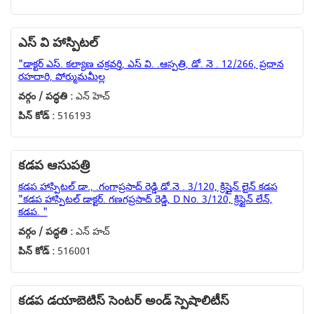
ఎస్ వి హాస్పిటల్
"డాక్టర్ ఎస్. కల్యాణ చక్రవర్తి, ఎస్ వి. .ఆస్పత్రి, డో. నె . 12/266, ప్రధాన
రహదారి, పోర్ముమమీల్ల
వర్గం / పద్ధతి :
ఎన్ హెచ్
పిన్ కోడ్ :
516193
కడప ఆసుపత్రి
కడప హాస్పిటల్ డా., .గంగాప్రసాద్ రెడ్డి డో.నె . 3/120, క్రిస్తైన్ లైన్ కడప
"కడప హాస్పిటల్ డాక్టర్. గణగప్రసాద్ రెడ్డి, D No. 3/120, క్రిస్టైన్ లేన్,
కడప. "
వర్గం / పద్ధతి :
ఎన్ హచ్
పిన్ కోడ్ :
516001
కడప డయాబెటిస్ సెంటర్ అండ్ స్పెషాలిటీస్