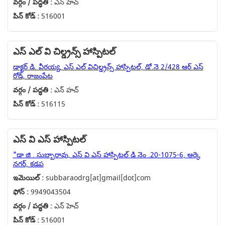
వర్గం / పద్ధతి :
ఎన్ హెచ్
పిన్ కోడ్ :
516001
ఎస్ ఎల్ వి చిల్డ్రన్స్ హాస్పిటల్
డాక్టర్ డి. వీరయ్య, ఎస్ ఎల్ విచిల్డ్రన్స్ హాస్పిటల్, డో.నె 2/428 ఆర్ ఎస్
రోడ్, రాజంపేట
వర్గం / పద్ధతి :
ఎన్ హచ్
పిన్ కోడ్ :
516115
ఎస్ వి ఎస్ హాస్పిటల్
"డా జి . సుబ్బారావు, ఎస్ వి ఎస్ హాస్పిటల్ డి నెం .20-1075-6, ఆర్కె
నగర్, కడప
ఇమెయిల్ :
subbaraodrg[at]gmail[dot]com
ఫోన్ :
9949043504
వర్గం / పద్ధతి :
ఎన్ హెచ్
పిన్ కోడ్ :
516001