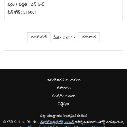
వర్గం / పద్ధతి :
ఎన్ హచ్
పిన్ కోడ్ :
516001
మునుపటి
తరువాత
పేజీ - 2 of 17
ఉపయోగ నిబంధనలు
సహాయం
సంప్రదించుటకు
విశ్లేషణ
జిల్లా యంత్రాంగం సొంతమైన కంటెంట్
© YSR Kadapa District ,
నేషనల్ ఇన్ఫర్మేటిక్స్ సెంటర్
అభివృద్ధి మరియు హోస్ట్ చెయ్యబడింది,