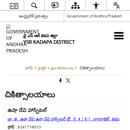
ఆంధ్రప్రదేశ్ ప్రభుత్వం
Government of Andhra Pradesh
వై ఎస్ ఆర్ కడప జిల్లా
YSR KADAPA DISTRICT
చికిత్సాలయాలు
హోమ్
డైరెక్టరీ
ప్రజా వినియోగాలు
చికిత్సాలయాలు
ఉషా దేవి హాస్పిటల్
డా. జి . ఉషా దేవి ఉషా దేవి హాస్పిటల్ డో. నె .4 / 8-1, నాగరాజెట్, కడప
ఫోన్ :
8341774013