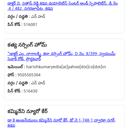
డాక్టర్ వి. ప్రతాప్ రెడ్డి కడప డయాబెటిస్ సెంటర్ అండ్ స్పెషాలిటీస్. డి నెం
.4 / 482, నగరజూపేట, కడప
వర్గం / పద్ధతి :
ఎన్ హచ్
పిన్ కోడ్ :
516001
కత్య నర్సింగ్ హోమ్
"డాక్టర్ ఎం. నాగాలక్ష్మి, కథా నర్సింగ్ హోమ్, D నెం. 8/399, స్వయంమ్
సెవాక్ రోడ్, ప్రొద్దటూర్
ఇమెయిల్ :
harishkumaryedla[at]yahoo[dot]co[dot]in
ఫోన్ :
9505505304
వర్గం / పద్ధతి :
ఎన్ హచ్
పిన్ కోడ్ :
516430
కమ్మినేని న్యూరో కేర్
డా కె ఆంజనేయులు కమ్మినేని నూరో కేర్, డో.నె 1-748-1,ద్వారకా నగర్,
కడప