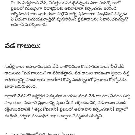
Drills నిర్వహింప చేసి, విపత్తులు ఎదురైనప్పుడు ఎలా ఎదుర్కోవాలో
ప్రజలలో ముఖ్యంగా విద్యార్థులకు అవగాహనా కల్పించడం జరిగింది.
అగ్నిమాపక శాఖ వారు కుడా పాల్గొని అగ్ని ప్రమాదాలు సంభవించినప్పుడు
ఏ విధంగా సమయస్పూర్తితో వ్యవహరించి ప్రమాదాలను నివారించవచ్చునో
అవగాహన కల్పించారు.
వడ గాలులు:
సుధీర్ఘ కాలం అసాధారణమైన వేడి వాతావరణం కొనసాగడం వలన వీచే వేడి
గాలులను “వడ గాలులు” గా పరిగణిస్తారు. వడ గాలుల కారణంగా ప్రజలు తీవ్ర
అసౌకర్యాన్ని పొందుతారు. అంతేకాక కొన్ని సందర్భాలలో ప్రాణాలు కోల్పోవడం
కూడా జరుగుతుంది.
జిల్లాలో వేసవిలో ఉష్ణోగ్రత ఎక్కువగా ఉండటం వలన వేడి గాలులు వీచటం సర్వ
సాధారణం. వడగాలి ప్రభావాన్ని ప్రజల మీద తగ్గించడానికి, వడగాలుల నుండి
రక్షింపబడటానికి / తట్టుకోవటానికి ప్రజలలో అవగాహన కల్పించడానికి జిల్లాలో
ఈ క్రింది చర్యలు సంబంధిత శాఖల ద్వారా చేపట్టబడుచున్నవి.
పలు ప్రాంతాలలో చలి వెంద్రాల ఏర్పాటు