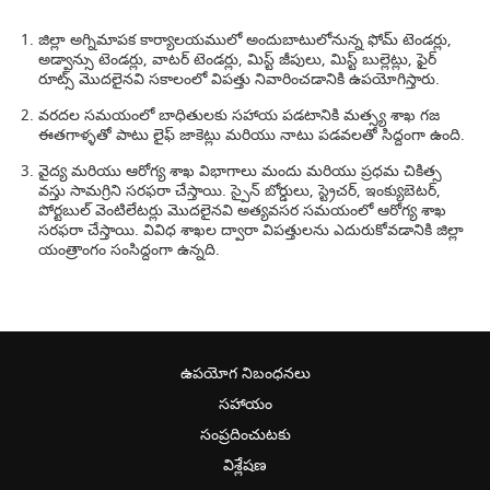
జిల్లా అగ్నిమాపక కార్యాలయములో అందుబాటులోనున్న ఫోమ్ టెండర్లు,
అడ్వాన్సు టెండర్లు, వాటర్ టెండర్లు, మిస్ట్ జీపులు, మిస్ట్ బుల్లెట్లు, ఫైర్
రూట్స్ మొదలైనవి సకాలంలో విపత్తు నివారించడానికి ఉపయోగిస్తారు.
వరదల సమయంలో బాధితులకు సహాయ పడటానికి మత్స్య శాఖ గజ
ఈతగాళ్ళతో పాటు లైఫ్ జాకెట్లు మరియు నాటు పడవలతో సిద్దంగా ఉంది.
వైద్య మరియు ఆరోగ్య శాఖ విభాగాలు మందు మరియు ప్రధమ చికిత్స
వస్తు సామగ్రిని సరఫరా చేస్తాయి. స్పైన్ బోర్డులు, స్ట్రెచర్, ఇంక్యుబెటర్,
పోర్టబుల్ వెంటిలేటర్లు మొదలైనవి అత్యవసర సమయంలో ఆరోగ్య శాఖ
సరఫరా చేస్తాయి. వివిధ శాఖల ద్వారా విపత్తులను ఎదురుకోవడానికి జిల్లా
యంత్రాంగం సంసిద్దంగా ఉన్నది.
ఉపయోగ నిబంధనలు
సహాయం
సంప్రదించుటకు
విశ్లేషణ