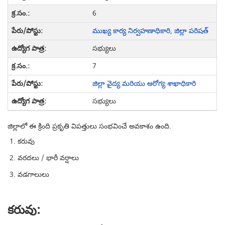
6
ముఖ్య కార్య నిర్వహణాధికారి, జిల్లా పరిషత్
సభ్యులు
7
జిల్లా వైద్య మరియు ఆరోగ్య శాఖాధికారి
సభ్యులు
జిల్లాలో ఈ క్రింది ప్రకృతి విపత్తులు సంభవించే అవకాశం ఉంది.
కరువు
వరదలు / భారీ వర్షాలు
వడగాలులు
కరువు: