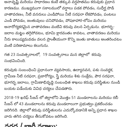
అనావృష్టి మరియు సాధారణం కంటే తక్కువ వర్షపాతము కరువుకు ప్రధాన
కారణము. ముఖ్యముగా సకాలములో వర్షాలు పడక పోవడం, సుధీర్ఘ పొడి
వాతావరణం, నీటి వనరులు ఎండిపోయి నీటి సరఫరా లేకపోవడం, పంటలు
ఎండి పోవడం, జంతువులు చనిపోవడం, పోషకాహార-లోపం మరియు
అనారోగ్యకరమైన వాతావరణం వంటివి కరువు వలన ఏర్పడును. భూగర్భ-
జలాల మట్టం తగ్గిపోవటం, భూమి క్షారవంతం కావటం, వాతావరణం మరియు
నీరు కాలుష్యమవడం వలన ప్రాంతీయంగా కొన్ని జంతు జాతులు అంతరించటం
వంటి పరిణామాలు కలుగును.
గత 23 సంవత్సరాలలో, 19 సంవత్సరాలు మన జిల్లాలో కరువు
సంభవించింది.
కరువుకు సంబంధించి ప్రధానంగా వ్యవసాయ, ఉద్యానవన, పశు సంవర్ధక,
గ్రామీణ నీటి సరఫరా, ప్రజారోగ్యం, స్త్రీ మరియు శిశు సంక్షేమ, పౌర సరఫరా,
భూగర్భ జలాలు, గ్రామీణాభివృద్ధి సంబంధిత శాఖలు కరువు పరిస్థితుల నుండి
బయట పడేందుకు వివిధ చర్యలు చేపడతారు.
2018-19 ఖరిఫ్ సీజన్ లో జిల్లాలోని మొత్తం 51 మండలాలను మరియు రబీ
సీజన్ లో 43 మండలాలను కరువు మండలాలుగా ప్రభుత్వం ప్రకటించడం
జరిగినది. జిల్లాలో కరువు పరిస్థితులను ఎదుర్కోవడానికి అన్ని ప్రధాన శాఖల
వారు తగిన చర్యలు తీసుకోవటం జరిగింది.
వరద / భారీ వర్షాలు: