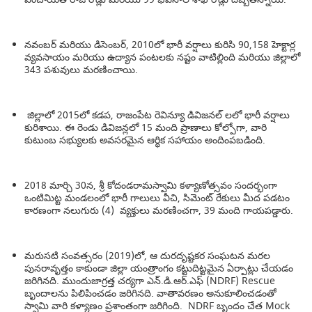
నవంబర్ మరియు డిసెంబర్, 2010లో భారీ వర్షాలు కురిసి 90,158 హెక్టార్ల
వ్యవసాయం మరియు ఉద్యాన పంటలకు నష్టం వాటిల్లింది మరియు జిల్లాలో
343 పశువులు మరణించాయి.
జిల్లాలో 2015లో కడప, రాజంపేట రెవిన్యూ డివిజనల్ లలో భారీ వర్షాలు
కురిశాయి. ఈ రెండు డివిజన్లలో 15 మంది ప్రాణాలు కోల్పోగా, వారి
కుటుంబ సభ్యులకు అవసరమైన ఆర్థిక సహాయం అందింపబడింది.
2018 మార్చి 30న, శ్రీ కోదండరామస్వామి కళ్యాణోత్సవం సందర్భంగా
ఒంటిమిట్ట మండలంలో భారీ గాలులు వీచి, సిమెంట్ రేకులు మీద పడటం
కారణంగా నలుగురు (4) వ్యక్తులు మరణించగా, 39 మంది గాయపడ్డారు.
మరుసటి సంవత్సరం (2019)లో, ఆ దురదృష్టకర సంఘటన మరల
పునరావృత్తం కాకుండా జిల్లా యంత్రాంగం కట్టుదిట్టమైన ఏర్పాట్లు చేయడం
జరిగినది. ముందుజాగ్రత్త చర్యగా ఎన్.డి.ఆర్.ఎఫ్ (NDRF) Rescue
బృందాలను పిలిపించడం జరిగినది. వాతావరణం అనుకూలించడంతో
స్వామి వారి కళ్యాణం ప్రశాంతంగా జరిగింది. NDRF బృందం చేత Mock