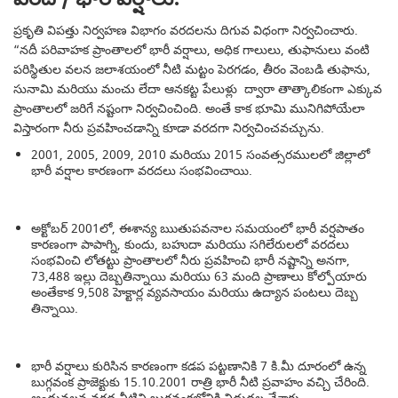
ప్రకృతి విపత్తు నిర్వహణ విభాగం వరదలను దిగువ విధంగా నిర్వచించారు.
“నదీ పరివాహక ప్రాంతాలలో భారీ వర్షాలు, అధిక గాలులు, తుఫానులు వంటి
పరిస్థితుల వలన జలాశయంలో నీటి మట్టం పెరగడం, తీరం వెంబడి తుఫాను,
సునామి మరియు మంచు లేదా ఆనకట్ట పేలుళ్లు ద్వారా తాత్కాలికంగా ఎక్కువ
ప్రాంతాలలో జరిగే నష్టంగా నిర్వచించింది. అంతే కాక భూమి మునిగిపోయేలా
విస్తారంగా నీరు ప్రవహించడాన్ని కూడా వరదగా నిర్వచించవచ్చును.
2001, 2005, 2009, 2010 మరియు 2015 సంవత్సరములలో జిల్లాలో
భారీ వర్షాల కారణంగా వరదలు సంభవించాయి.
అక్టోబర్ 2001లో, ఈశాన్య ఋతుపవనాల సమయంలో భారీ వర్షపాతం
కారణంగా పాపాగ్ని, కుందు, బహుదా మరియు సగిలేరులలో వరదలు
సంభవించి లోతట్టు ప్రాంతాలలో నీరు ప్రవహించి భారీ నష్టాన్ని అనగా,
73,488 ఇల్లు దెబ్బతిన్నాయి మరియు 63 మంది ప్రాణాలు కోల్పోయారు
అంతేకాక 9,508 హెక్టార్ల వ్యవసాయం మరియు ఉద్యాన పంటలు దెబ్బ
తిన్నాయి.
భారీ వర్షాలు కురిసిన కారణంగా కడప పట్టణానికి 7 కి.మీ దూరంలో ఉన్న
బుగ్గవంక ప్రాజెక్టుకు 15.10.2001 రాత్రి భారీ నీటి ప్రవాహం వచ్చి చేరింది.