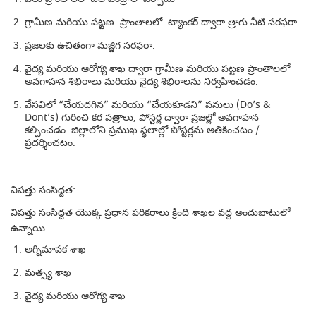
గ్రామీణ మరియు పట్టణ ప్రాంతాలలో ట్యాంకర్ ద్వారా త్రాగు నీటి సరఫరా.
ప్రజలకు ఉచితంగా మజ్జిగ సరఫరా.
వైద్య మరియు ఆరోగ్య శాఖ ద్వారా గ్రామీణ మరియు పట్టణ ప్రాంతాలలో
అవగాహన శిభిరాలు మరియు వైద్య శిభిరాలను నిర్వహించడం.
వేసవిలో “చేయదగిన” మరియు “చేయకూడని” పనులు (Do’s &
Dont’s) గురించి కర పత్రాలు, పోస్టర్ల ద్వారా ప్రజల్లో అవగాహన
కల్పించడం. జిల్లాలోని ప్రముఖ స్థలాల్లో పోస్టర్లను అతికించటం /
ప్రదర్శించటం.
విపత్తు సంసిద్దత:
విపత్తు సంసిద్దత యొక్క ప్రధాన పరికరాలు క్రింది శాఖల వద్ద అందుబాటులో
ఉన్నాయి.
అగ్నిమాపక శాఖ
మత్స్య శాఖ
వైద్య మరియు ఆరోగ్య శాఖ