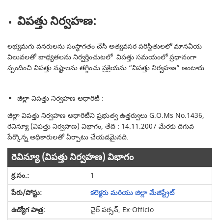
విపత్తు నిర్వహణ:
లభ్యమగు వనరులను సంస్థాగతం చేసి అత్యవసర పరిస్థితులలో మానవీయ
విలువలతో బాధ్యతలను నిర్వర్తించుటలో విపత్తు సమయంలో ప్రధానంగా
స్పందించి విపత్తు నష్టాలను తగ్గించు ప్రక్రియను “విపత్తు నిర్వహణ” అంటారు.
జిల్లా విపత్తు నిర్వహణ అథారిటీ :
జిల్లా విపత్తు నిర్వహణ అథారిటీని ప్రభుత్వ ఉత్తర్వులు G.O.Ms No.1436,
రెవిన్యూ (విపత్తు నిర్వహణ) విభాగం, తేది : 14.11.2007 మేరకు దిగువ
పేర్కొన్న అధికారులతో ఏర్పాటు చేయడమైనది.
రెవిన్యూ (విపత్తు నిర్వహణ) విభాగం
1
కలెక్టరు మరియు జిల్లా మేజిస్ట్రేట్
చైర్ పర్సన్, Ex-Officio