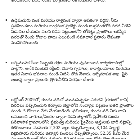
అందువలన వరద నీటిని బుగ్గవంకలోనికి విడుదల చేశారు.
ఉద్దిమడుగు వంక మరియు రాళ్లవంక ద్వారా అధికంగా వర్షపు నీరు
ప్రవహించటం మరియు బుగ్గవంక ప్రాజెక్టు నుండి బుగ్గవంకలోకి వరద నీటిని
విడుదల చేయడం వలన కడప పట్టణంలోని లోతట్టు ప్రాంతాలు ఆకస్మిక
వరదతో రెండు రోజుల పాటు ఎటువంటి సమాచార ప్రసారం లేకుండా
మునిగిపోయింది.
అగ్నిమాపక సేవా సిబ్బంది రక్షణ మరియు పునరావాస కార్యకలాపాల్లో
పాల్గొని, అనేక మందిని రక్షించి, నివాస గృహాలు, కార్యాలయాలు మరియు
ఇతర నివాస భవనాల నుండి నీటిని తోడి వేశారు. అగ్నిమాపక శాఖ ఫైర్
ఇంజన్ల ద్వారా ప్రజలకు త్రాగునీటిని సరఫరా చేశారు.
అక్టోబర్ 2009లో, కుందు నదిలో మునుపెన్నడూ ఎరుగని (గతంలో రాని)
వరదలు వచ్చినందున కర్నూలు జిల్లాలోని నంద్యాల పట్టణం ఇతర ప్రాంతాల
నుండి 5 రోజులు వేరు చేయబడింది. ఫలితంగా, కుందు నది నీరు దాని
అనుబంధ వాగులు/వంకల ద్వారా కడప జిల్లాలోకి ప్రవేశించి కుందు
పరీవాహక గ్రామాలలోని ప్రభుత్వ మరియు ప్రైవేటు ఆస్తులకు భారీ నష్టాన్ని
కలిగించాయి. సుమారు 2,302 ఇల్లు దెబ్బతిన్నాయి, 8,104 హెక్టార్ల
వ్యవసాయ మరియు ఉద్యాన పంటలు దెబ్బతిన్నాయి. 52.35 కి.మీ మేర
పంచాయతి రాజ్ రోడ్లు మరియు 99 భవనాల శాఖ రోడ్లు దెబ్బతిన్నాయి.