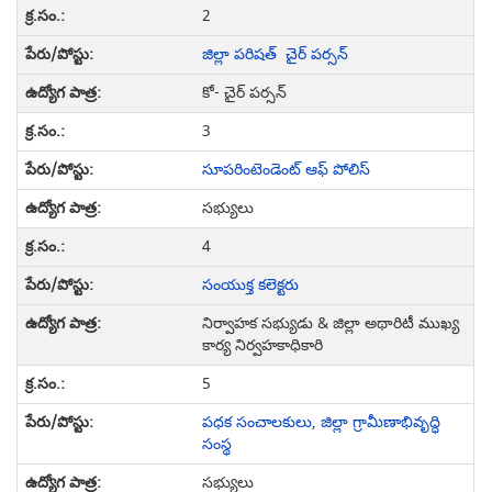
2
జిల్లా పరిషత్ చైర్ పర్సన్
కో- చైర్ పర్సన్
3
సూపరింటెండెంట్ ఆఫ్ పోలిస్
సభ్యులు
4
సంయుక్త కలెక్టరు
నిర్వాహక సభ్యుడు & జిల్లా అథారిటీ ముఖ్య
కార్య నిర్వహకాధికారి
5
పధక సంచాలకులు, జిల్లా గ్రామీణాభివృద్ధి
సంస్థ
సభ్యులు