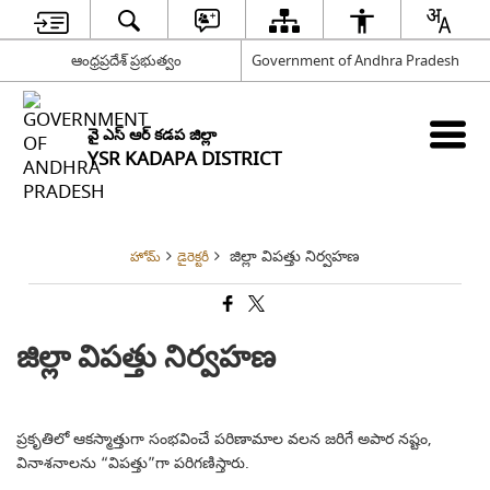
ఆంధ్రప్రదేశ్ ప్రభుత్వం
Government of Andhra Pradesh
వై ఎస్ ఆర్ కడప జిల్లా
YSR KADAPA DISTRICT
జిల్లా విపత్తు నిర్వహణ
హోమ్
డైరెక్టరీ
జిల్లా విపత్తు నిర్వహణ
ప్రకృతిలో ఆకస్మాత్తుగా సంభవించే పరిణామాల వలన జరిగే అపార నష్టం,
వినాశనాలను “విపత్తు”గా పరిగణిస్తారు.