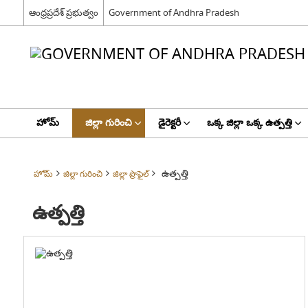
ఆంధ్రప్రదేశ్ ప్రభుత్వం
Government of Andhra Pradesh
హోమ్
జిల్లా గురించి
డైరెక్టరీ
ఒక్క జిల్లా ఒక్క ఉత్పత్తి
ఉత్పత్తి
హోమ్
జిల్లా గురించి
జిల్లా ప్రొఫైల్
ఉత్పత్తి