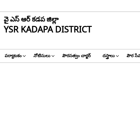
వై ఎస్ ఆర్ కడప జిల్లా
YSR KADAPA DISTRICT
పర్యాటకం
నోటిసులు
పౌరసత్వం చార్టర్
దస్త్రాలు
పౌర సే