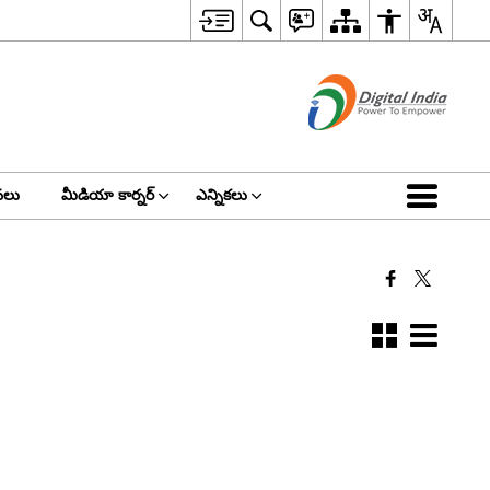
వలు
మీడియా కార్నర్
ఎన్నికలు